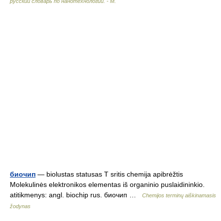
русский словарь по нанотехнологии. - М.
биочип
— biolustas statusas T sritis chemija apibrėžtis
Molekulinės elektronikos elementas iš organinio puslaidininkio.
atitikmenys: angl. biochip rus. биочип …
Chemijos terminų aiškinamasis
žodynas