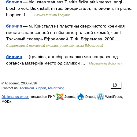
биочип
— biolustas statusas T sritis fizika atitikmenys: angl.
biochip vok. Biokristall, m rus. биокристалл, m; биочип, m pranc.
biopuce, f …
Fizikos terminų žodynas
биочип
— м. Кристалл из пластины сверхчистого кремния
вместе с нанесенной на нём интегральной схемой; чип I.
Толковый словарь Ефремовой. Т. Ф. Ефремова. 2000 …
Современный толковый словарь русского языка Ефремовой
биочип
— (грч bios, анг chip деланка) чип направен од
органска материја место од силикон …
Macedonian dictionary
© Academic, 2000-2026
18+
Contact us:
Technical Support
,
Advertising
Dictionaries export
, created on PHP,
Joomla,
Drupal,
WordPress,
MODx.