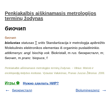
Penkiakalbis aiškinamasis metrologijos
terminų žodynas
биочип
биочип
biolustas
statusas
T
sritis
Standartizacija ir metrologija
apibrėžtis
Molekulinės elektronikos elementas iš organinio puslaidininkio.
atitikmenys
:
angl.
biochip
vok.
Biokristall, m
rus.
биокристалл, m;
биочип, m
pranc.
biopuce, f
Penkiakalbis aiškinamasis metrologijos terminų žodynas. – Vilnius: Mokslo ir
enciklopedijų leidybos institutas
.
Vytautas Valiukėnas, Pranas Juozas Žilinskas
.
2006
.
Игры ⚽
Нужно сделать НИР?
биокристалл
Biolumineszenz