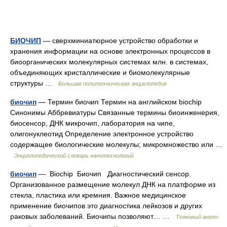
БИОЧИП
— сверхминиатюрное устройство обработки и
хранения информации на основе электронных процессов в
биоорганических молекулярных системах млн. в системах,
объединяющих кристаллические и биомолекулярные
структуры …
Большая политехническая энциклопедия
биочип
— Термин биочип Термин на английском biochip
Синонимы Аббревиатуры Связанные термины биоинженерия,
биосенсор, ДНК микрочип, лаборатория на чипе,
олигонуклеотид Определение электронное устройство
содержащее биологические молекулы; микромножество или …
Энциклопедический словарь нанотехнологий
биочип
— Biochip Биочип Диагностический сенсор.
Организованное размещение молекул ДНК на платформе из
стекла, пластика или кремния. Важное медицинское
применение биочипов это диагностика лейкозов и других
раковых заболеваний. Биочипы позволяют… …
Толковый англо-